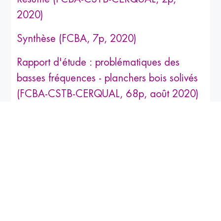
2020)
Synthèse (FCBA, 7p, 2020)
Rapport d'étude : problématiques des
basses fréquences - planchers bois solivés
(FCBA-CSTB-CERQUAL, 68p, août 2020)
Catalogue-Bois-Construction.fr
Mots-clés :
Actions techniques &
recherche
;
Acoustique
;
Revêtements
intérieurs sols & murs
;
Etudes