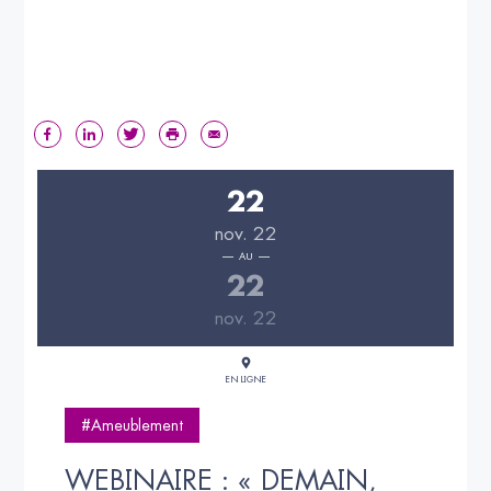
22
nov. 22
AU
22
nov. 22
EN LIGNE
#Ameublement
WEBINAIRE : « DEMAIN, 