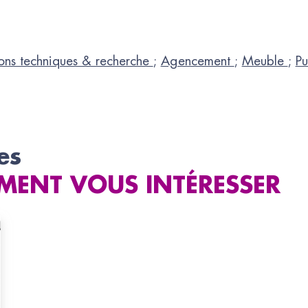
ons techniques & recherche
;
Agencement
;
Meuble
;
Pu
es
MENT VOUS INTÉRESSER