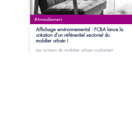
#Ameublement
Affichage environnemental : FCBA lance la
création d’un référentiel sectoriel du
mobilier urbain !
Les acteurs du mobilier urbain souhaitent
connaître l'empreinte environnementale de
leurs produits. Pour cela, ils demandent
l’établissement d’un cadre méthodologique
commun pour l’évaluation environnementale
simplifiée de leurs produits. La réunion GT n°2
pour la création du référentiel mobilier urbain
est fixée au jeudi 11 juillet 2024 de 14h à
17h en visioconférence.