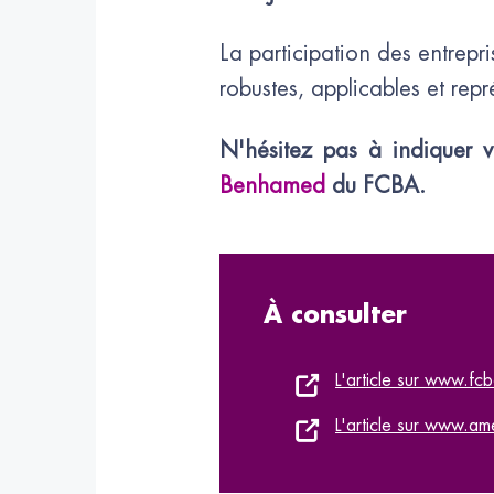
La participation des entrepr
robustes, applicables et repr
N'hésitez pas à indiquer v
Benhamed
du FCBA.
À consulter
L'article sur www.fcb
L'article sur www.a