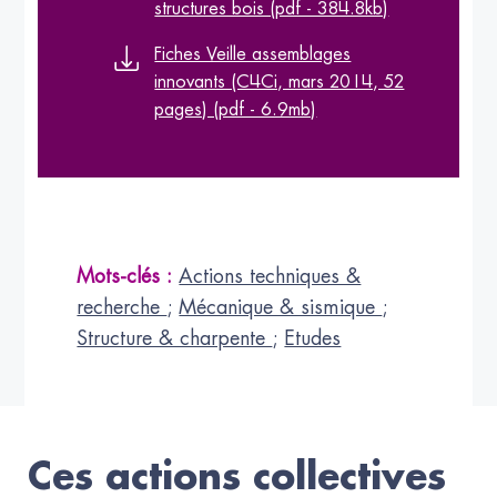
structures bois (pdf - 384.8kb)
Fiches Veille assemblages
innovants (C4Ci, mars 2014, 52
pages) (pdf - 6.9mb)
Mots-clés :
Actions techniques &
recherche
;
Mécanique & sismique
;
Structure & charpente
;
Etudes
Ces actions collectives