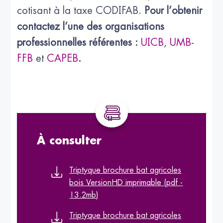
cotisant à la taxe CODIFAB.
Pour l’obtenir
contactez l’une des organisations
professionnelles référentes :
UICB
,
UMB-
FFB
et
CAPEB
.
À consulter
Triptyque brochure bat agricoles
bois VersionHD imprimable (pdf -
13.2mb)
Triptyque brochure bat agricoles