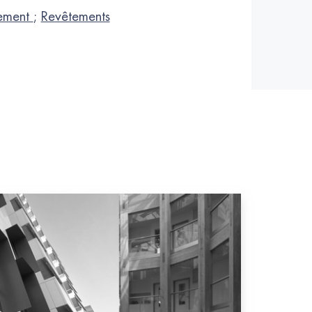
ement
;
Revêtements