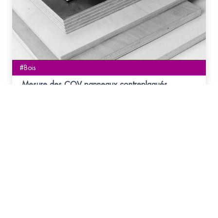
#Bois
Mesure des COV panneaux contreplaqués
Mesure des émissions de COV naturels et de
formaldéhyde par les panneaux contreplaqués