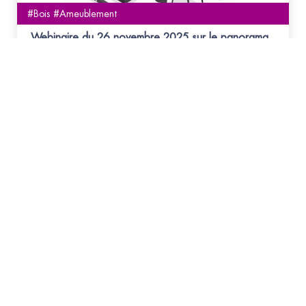
#Bois #Ameublement
Webinaire du 26 novembre 2025 sur le panorama
réglementaire prévention risques de santé
Ce webinaire animé par SOCOTEC, ALCIMED et le
FCBA vous permettra de faire le point sur les
actualités règlementaires et les obligations imposées
aux secteurs d’activité du bois et de l'ameublement.
Abonnez-vous