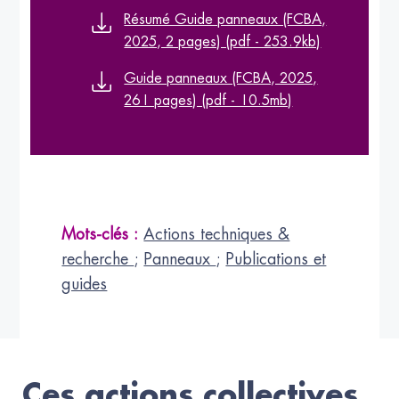
Résumé Guide panneaux (FCBA,
2025, 2 pages) (pdf - 253.9kb)
Guide panneaux (FCBA, 2025,
261 pages) (pdf - 10.5mb)
Mots-clés :
Actions techniques &
recherche
;
Panneaux
;
Publications et
guides
Ces actions collectives