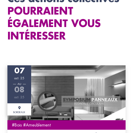
POURRAIENT
ÉGALEMENT VOUS
INTÉRESSER
07
oct. 25
AU
08
oct. 25
BORDEAUX
#Bois #Ameublement