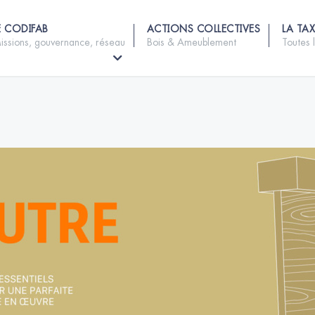
E CODIFAB
ACTIONS COLLECTIVES
LA TAX
issions, gouvernance, réseau
Bois & Ameublement
Toutes 