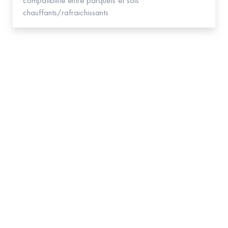
compatibilité entre parquets et sols
chauffants/rafraichissants
Abonnez-vous
à la NEWSLETTER