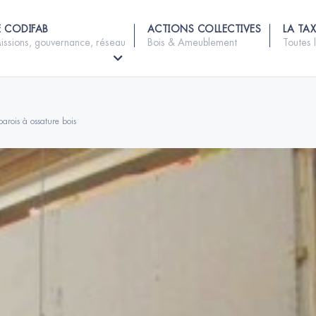
E CODIFAB
ACTIONS COLLECTIVES
LA TAX
issions, gouvernance, réseau
Bois & Ameublement
Toutes 
arois à ossature bois