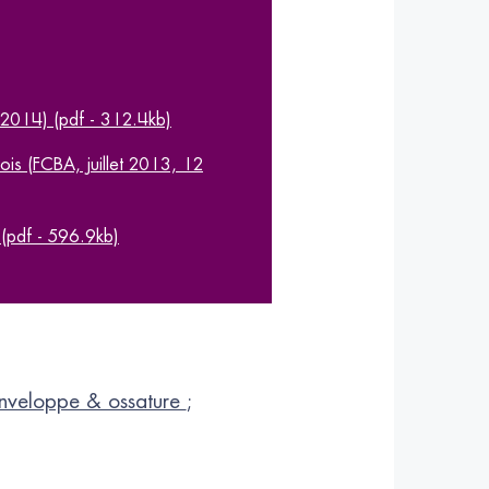
 2014) (pdf - 312.4kb)
ois (FCBA, juillet 2013, 12
(pdf - 596.9kb)
nveloppe & ossature
;