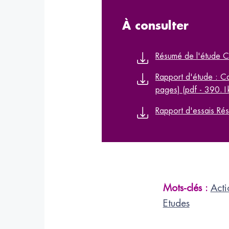
À consulter
Résumé de l'étude C
Rapport d'étude : Ca
pages) (pdf - 390.1
Rapport d'essais Ré
Mots-clés :
Acti
Etudes