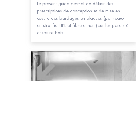
Le présent guide permet de définir des
prescriptions de conception et de mise en
œuvre des bardages en plaques (panneaux
en stratifié HPL et fibre-ciment) sur les parois à
ossature bois.
#Bois
Résistance au feu des parois ossatures bois
Comportement au feu de différentes